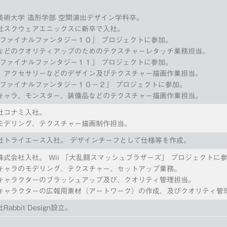
美術大学 造形学部 空間演出デザイン学科卒。
社スクウェアエニックスに新卒で入社。
 「ファイナルファンタジー１０」 プロジェクトに参加。
などのクオリティアップのためのテクスチャーレタッチ業務担当。
 「ファイナルファンタジー１１」 プロジェクトに参加。
、アクセサリーなどのデザイン及びテクスチャー描画作業担当。
 「ファイナルファンタジー１０－２」 プロジェクトに参加。
キャラ、モンスター、装備品などのテクスチャー描画作業担当。
社コナミ入社。
モデリング、テクスチャー描画制作担当。
社トライエース入社。 デザインチーフとして仕様等を作成。
株式会社入社。 Wii 「大乱闘スマッシュブラザーズ」 プロジェクトに
キャラのモデリング、テクスチャー、セットアップ業務。
キャラクターのブラッシュアップ及び、クオリティ管理担当。
キャラクターの広報用素材（アートワーク）の作成、及びクオリティ管
abbit Design設立。